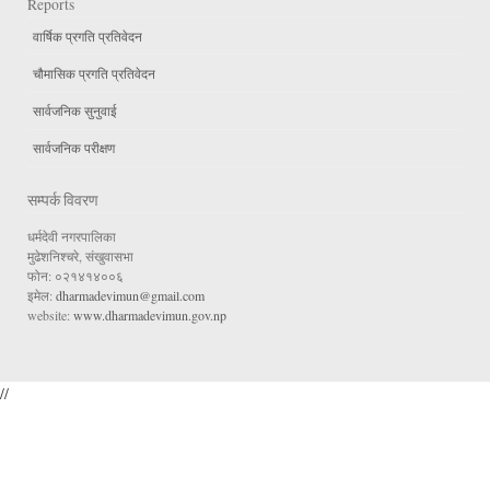
Reports
वार्षिक प्रगति प्रतिवेदन
चौमासिक प्रगति प्रतिवेदन
सार्वजनिक सुनुवाई
सार्वजनिक परीक्षण
सम्पर्क विवरण
धर्मदेवी नगरपालिका
मुढेशनिश्चरे, संखुवासभा
फोन: ०२१४१४००६
इमेल:
dharmadevimun@gmail.com
website:
www.dharmadevimun.gov.np
//