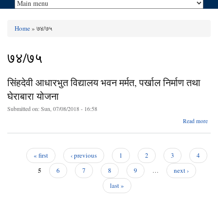
Home
» ७४/७५
You are here
७४/७५
सिंहदेवी आधारभुत विद्यालय भवन मर्मत, पर्खाल निर्माण तथा
घेराबारा योजना
Submitted on:
Sun, 07/08/2018 - 16:58
ab
Read more
सिं
आधार
विद
« first
‹ previous
1
2
3
4
म
Pages
5
पर
6
7
8
9
…
next ›
नि
last »
घेर
य