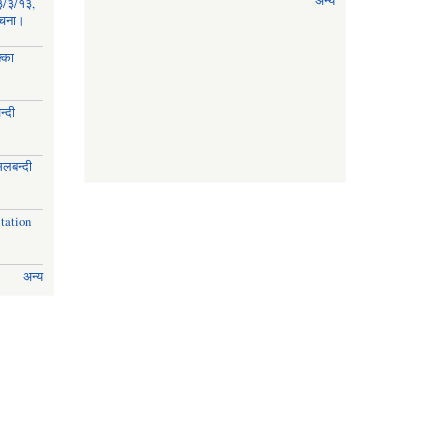
अन्य
३/३/१३,
सूचना।
्का
्दी
।
िलबन्दी
।
tation
अन्य