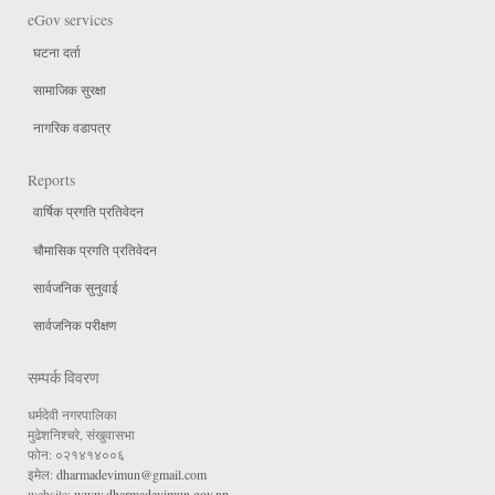
eGov services
घटना दर्ता
सामाजिक सुरक्षा
नागरिक वडापत्र
Reports
वार्षिक प्रगति प्रतिवेदन
चौमासिक प्रगति प्रतिवेदन
सार्वजनिक सुनुवाई
सार्वजनिक परीक्षण
सम्पर्क विवरण
धर्मदेवी नगरपालिका
मुढेशनिश्चरे, संखुवासभा
फोन: ०२१४१४००६
इमेल:
dharmadevimun@gmail.com
website:
www.dharmadevimun.gov.np