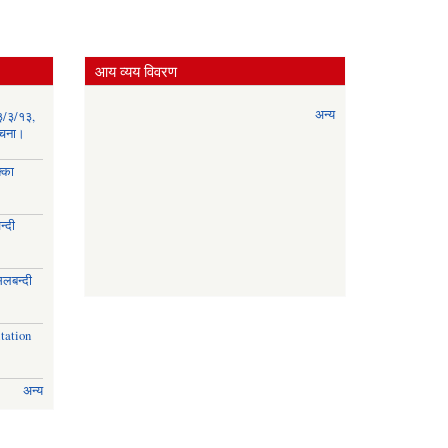
आय व्यय विवरण
अन्य
३/३/१३,
सूचना।
्का
्दी
।
िलबन्दी
।
tation
अन्य