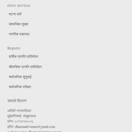
eGov services
घटना दर्ता
सामाजिक सुरक्षा
नागरिक वडापत्र
Reports
वार्षिक प्रगति प्रतिवेदन
चौमासिक प्रगति प्रतिवेदन
सार्वजनिक सुनुवाई
सार्वजनिक परीक्षण
सम्पर्क विवरण
धर्मदेवी नगरपालिका
मुढेशनिश्चरे, संखुवासभा
फोन: ०२१४१४००६
इमेल:
dharmadevimun@gmail.com
website:
www.dharmadevimun.gov.np