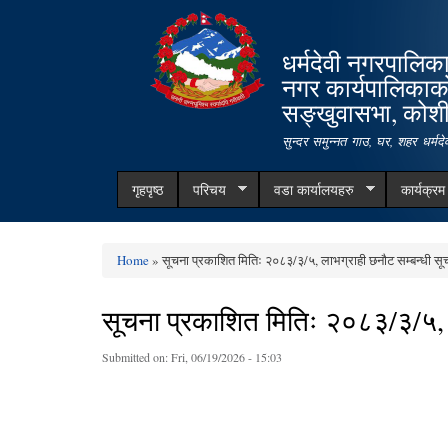
धर्मदेवी नगरपालिक
नगर कार्यपालिकाक
सङ्खुवासभा, कोशी 
सुन्दर समुन्नत गाउ, घर, शहर धर्म
गृहपृष्ठ
परिचय
वडा कार्यालयहरु
कार्यक्र
Home
» सूचना प्रकाशित मितिः २०८३/३/५, लाभग्राही छनौट सम्बन्धी सू
You are here
सूचना प्रकाशित मितिः २०८३/३/५, 
Submitted on:
Fri, 06/19/2026 - 15:03