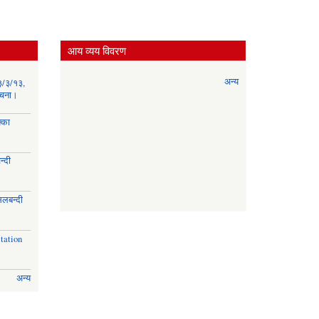
आय व्यय विवरण
अन्य
३/३/१३,
सूचना।
्का
्दी
।
िलबन्दी
।
tation
अन्य