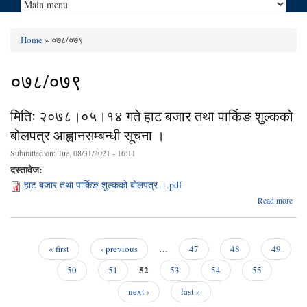
Home
» ०७८/०७९
You are here
०७८/०७९
मितिः २०७८।०५।१४ गते हाट बजार तथा पार्किङ शुल्कको
बोलपत्र आह्वानसम्बन्धी सूचना ।
Submitted on:
Tue, 08/31/2021 - 16:11
दस्तावेज:
हाट बजार तथा पार्किङ शुल्कको बोलपत्र ।.pdf
abo
Read more
२०
१४
ब
« first
‹ previous
…
47
48
49
Pages
52
50
51
53
54
55
आह्वा
next ›
last »