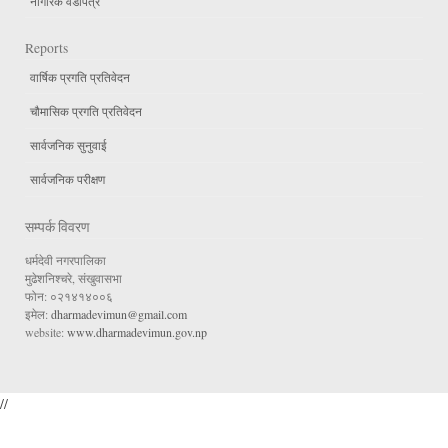
नागरिक वडापत्र
Reports
वार्षिक प्रगति प्रतिवेदन
चौमासिक प्रगति प्रतिवेदन
सार्वजनिक सुनुवाई
सार्वजनिक परीक्षण
सम्पर्क विवरण
धर्मदेवी नगरपालिका
मुढेशनिश्चरे, संखुवासभा
फोन: ०२१४१४००६
इमेल:
dharmadevimun@gmail.com
website:
www.dharmadevimun.gov.np
//