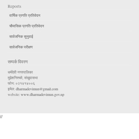
Reports
वार्षिक प्रगति प्रतिवेदन
चौमासिक प्रगति प्रतिवेदन
सार्वजनिक सुनुवाई
सार्वजनिक परीक्षण
सम्पर्क विवरण
धर्मदेवी नगरपालिका
मुढेशनिश्चरे, संखुवासभा
फोन: ०२१४१४००६
इमेल:
dharmadevimun@gmail.com
website:
www.dharmadevimun.gov.np
//