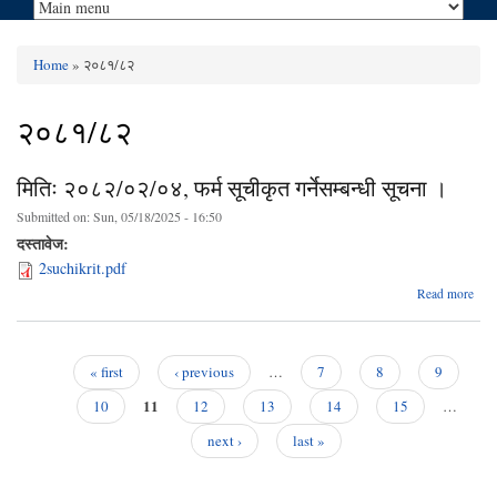
Home
» २०८१/८२
You are here
२०८१/८२
मितिः २०८२/०२/०४, फर्म सूचीकृत गर्नेसम्बन्धी सूचना ।
Submitted on:
Sun, 05/18/2025 - 16:50
दस्तावेज:
2suchikrit.pdf
ab
Read more
२०८२
फर
ग
« first
‹ previous
…
7
8
9
Pages
11
10
12
13
14
15
…
next ›
last »