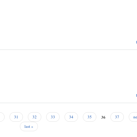
36
31
32
33
34
35
37
ne
last »