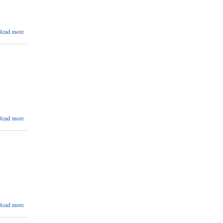
about
Read more
सुचना
about
Read more
करार
शिक्षकको
आवश्यकता
।
about
Read more
मौजुदा
सूची