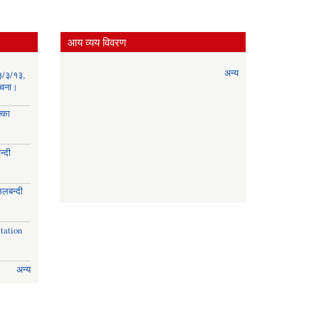
आय व्यय विवरण
अन्य
३/३/१३,
सूचना।
्का
्दी
।
िलबन्दी
।
tation
अन्य