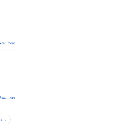
दर्ता
गराउने
बारेको
सुचना
।
about
Read more
दा. खा.
हकदावी
सम्बन्धी
सार्वजनिक
सुचना ।
about
Read more
नामसारी
हकदाबी
सम्बन्धि
सार्वजनिक
xt ›
सुचना ।