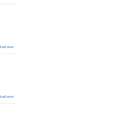
कर्मचारी
आवश्यकता
सम्बन्धी
सुचना ।
about
Read more
निवेदन
दर्ता गर्ने
सम्बन्धमा
।
about
Read more
बैठकमा
उपस्थिती
हुने बारे
।