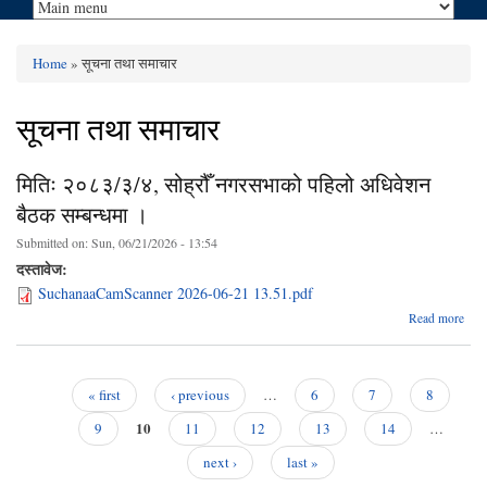
Home
» सूचना तथा समाचार
You are here
सूचना तथा समाचार
मितिः २०८३/३/४, सोह्रौँ नगरसभाको पहिलो अधिवेशन
बैठक सम्बन्धमा ।
Submitted on:
Sun, 06/21/2026 - 13:54
दस्तावेज:
SuchanaaCamScanner 2026-06-21 13.51.pdf
Read more
२०८३
नगर
« first
‹ previous
…
6
7
8
Pages
10
अध
9
11
12
13
14
…
next ›
last »
सम्ब