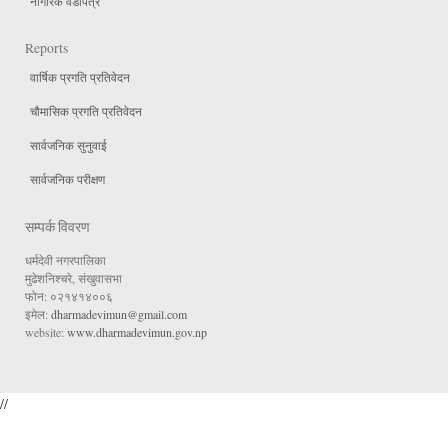
नागरिक वडापत्र
Reports
वार्षिक प्रगति प्रतिवेदन
चौमासिक प्रगति प्रतिवेदन
सार्वजनिक सुनुवाई
सार्वजनिक परीक्षण
सम्पर्क विवरण
धर्मदेवी नगरपालिका
मुढेशनिश्चरे, संखुवासभा
फोन: ०२१४१४००६
इमेल:
dharmadevimun@gmail.com
website:
www.dharmadevimun.gov.np
//