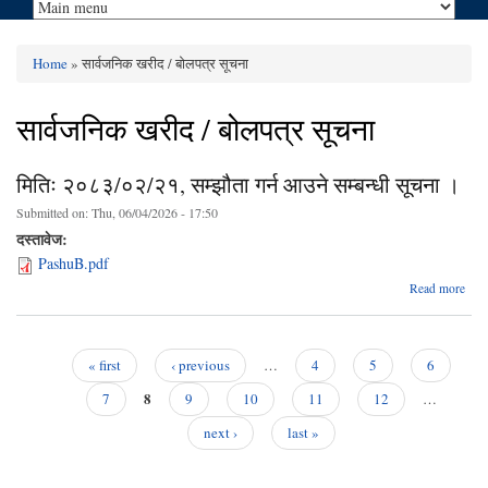
Home
» सार्वजनिक खरीद / बोलपत्र सूचना
You are here
सार्वजनिक खरीद / बोलपत्र सूचना
मितिः २०८३/०२/२१, सम्झौता गर्न आउने सम्बन्धी सूचना ।
Submitted on:
Thu, 06/04/2026 - 17:50
दस्तावेज:
PashuB.pdf
ab
Read more
२०८३
स
आउने
« first
‹ previous
…
4
5
6
Pages
8
7
9
10
11
12
…
next ›
last »