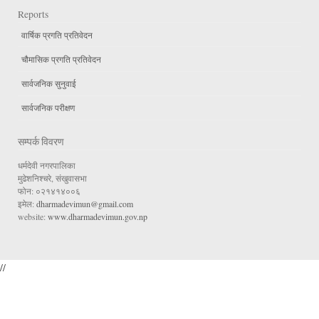
Reports
वार्षिक प्रगति प्रतिवेदन
चौमासिक प्रगति प्रतिवेदन
सार्वजनिक सुनुवाई
सार्वजनिक परीक्षण
सम्पर्क विवरण
धर्मदेवी नगरपालिका
मुढेशनिश्चरे, संखुवासभा
फोन: ०२१४१४००६
इमेल:
dharmadevimun@gmail.com
website:
www.dharmadevimun.gov.np
//