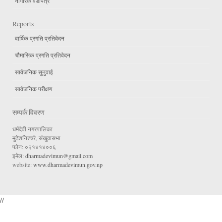
नागरिक वडापत्र
Reports
वार्षिक प्रगति प्रतिवेदन
चौमासिक प्रगति प्रतिवेदन
सार्वजनिक सुनुवाई
सार्वजनिक परीक्षण
सम्पर्क विवरण
धर्मदेवी नगरपालिका
मुढेशनिश्चरे, संखुवासभा
फोन: ०२१४१४००६
इमेल:
dharmadevimun@gmail.com
website:
www.dharmadevimun.gov.np
//