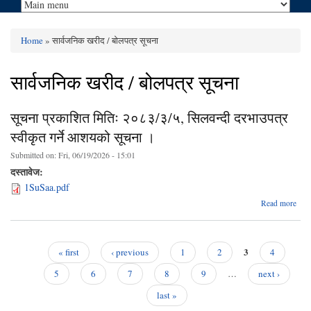
Home
» सार्वजनिक खरीद / बोलपत्र सूचना
You are here
सार्वजनिक खरीद / बोलपत्र सूचना
सूचना प्रकाशित मितिः २०८३/३/५, सिलवन्दी दरभाउपत्र
स्वीकृत गर्ने आशयको सूचना ।
Submitted on:
Fri, 06/19/2026 - 15:01
दस्तावेज:
1SuSaa.pdf
Read more
प्
२०८३
3
« first
‹ previous
1
2
4
सि
Pages
दरभ
5
6
7
8
9
…
next ›
स्वीक
last »
आ
स